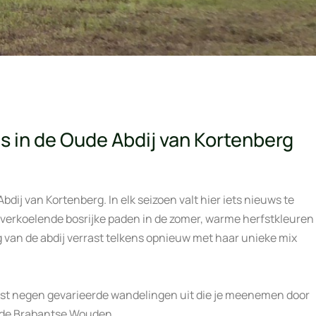
s in de Oude Abdij van Kortenberg
ij van Kortenberg. In elk seizoen valt hier iets nieuws te
, verkoelende bosrijke paden in de zomer, warme herfstkleuren
 van de abdij verrast telkens opnieuw met haar unieke mix
efst negen gevarieerde wandelingen uit die je meenemen door
n de Brabantse Wouden.