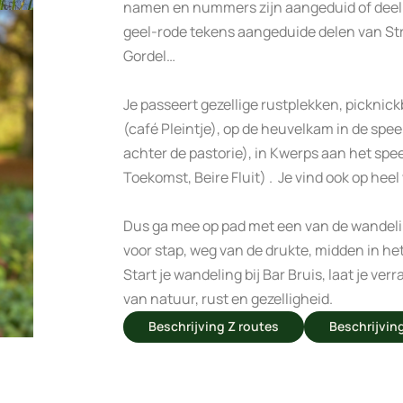
namen en nummers zijn aangeduid of dee
geel-rode tekens aangeduide delen van Str
Gordel…
Je passeert gezellige rustplekken, picknic
(café Pleintje), op de heuvelkam in de spe
achter de pastorie), in Kwerps aan het spee
Toekomst, Beire Fluit) . Je vind ook op hee
Dus ga mee op pad met een van de wandeling
voor stap, weg van de drukte, midden in he
Start je wandeling bij Bar Bruis, laat je v
van natuur, rust en gezelligheid.
Beschrijving Z routes
Beschrijvin