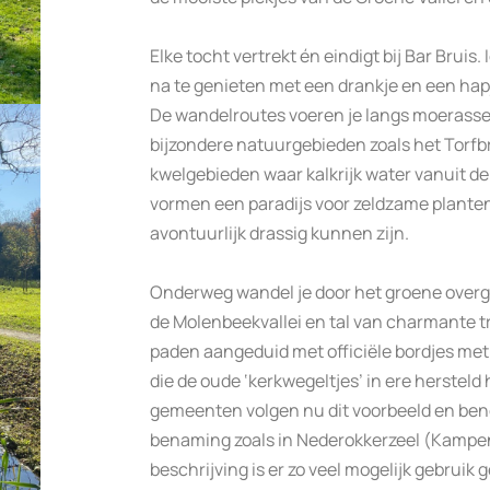
Elke tocht vertrekt én eindigt bij Bar Bruis
na te genieten met een drankje en een hap
De wandelroutes voeren je langs moerasse
bijzondere natuurgebieden zoals het Torfb
kwelgebieden waar kalkrijk water vanuit d
vormen een paradijs voor zeldzame plante
avontuurlijk drassig kunnen zijn.
Onderweg wandel je door het groene overg
de Molenbeekvallei en tal van charmante t
paden aangeduid met officiële bordjes me
die de oude ‘kerkwegeltjes’ in ere hersteld
gemeenten volgen nu dit voorbeeld en be
benaming zoals in Nederokkerzeel (Kampen
beschrijving is er zo veel mogelijk gebruik