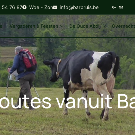
6 54 76 87
Woe - Zon
info@barbruis.be
el
Vergaderen & Feesten
De Oude Abdij
Overnach
utes vanuit Ba