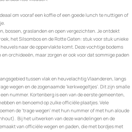
. Ideaal om vooraf een koffie of een goede lunch te nuttigen of
je.
n, bossen, graslanden en open vergezichten. Je ontdekt
roek, het Silsombos en de Rotte Gaten: stuk voor stuk unieke
e heuvels naar de oppervlakte komt. Deze vochtige bodems
n en orchideeën, maar zorgen er ook voor dat sommige paden
angsgebied tussen vlak en heuvelachtig Vlaanderen, langs
rage wegen en de zogenaamde ‘kerkwegeltjes’. Dit zijn smalle
t een nummer. Kortenberg is een van de eerste gemeenten,
 hebben en benoemd op zulke officiële plaatjes. Vele
noemen de ‘trage wegen’ met hun nummer of met hun aloude
hout). Bij het uitwerken van deze wandelingen en de
 gemaakt van officiële wegen en paden, die met bordjes met