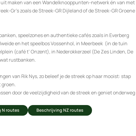
l uit maken van een Wandelknooppunten-netwerk én van met
eek-Gr’s zoals de Streek-GR Dijleland of de Streek-GR Groene
kbanken, speelzones en authentieke cafés zoals in Everberg
elweide en het speelbos Vossenhol, in Meerbeek (in de tuin
lplein (café t’ Onzent), in Nederokkerzeel (De Zes Linden, De
l wat rustbanken.
en van Rik Nys, zo beleef je de streek op haar mooist: stap
t groen.
errassen door de veelzijdigheid van de streek en geniet onderweg
g N routes
Beschrijving NZ routes